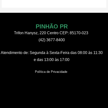
perde
em
casa,
e
PINHÃO PR
é
Trifon Hanysz, 220 Centro CEP: 85170-023
desclassificado
da
(42) 3677-8400
Bronze
Atendimento de:
Segunda à Sexta-Feira
das 08:00 às 11:30
e das 13:00 às 17:00
Política de Privacidade