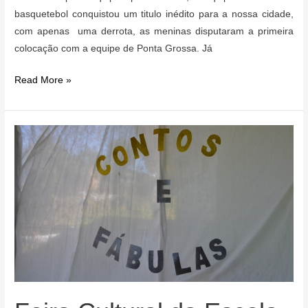
basquetebol conquistou um titulo inédito para a nossa cidade,
com apenas uma derrota, as meninas disputaram a primeira
colocação com a equipe de Ponta Grossa. Já
Pinhão
Read More »
tem
bons
resultados
nos
Jogos
da
Juventude