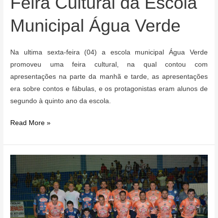
Feira Cultural da Escola
Municipal Água Verde
Na ultima sexta-feira (04) a escola municipal Água Verde
promoveu uma feira cultural, na qual contou com
apresentações na parte da manhã e tarde, as apresentações
era sobre contos e fábulas, e os protagonistas eram alunos de
segundo à quinto ano da escola.
Feira
Read More »
Cultural
da
Escola
Municipal
Água
Verde