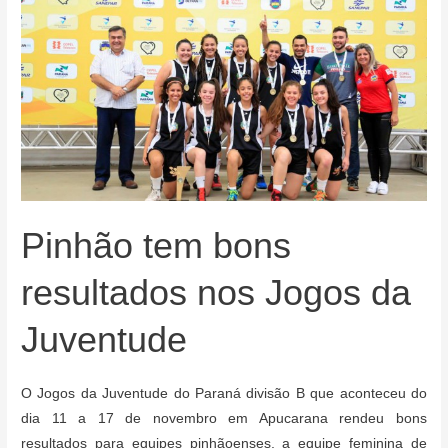
Escolas
e
Obras
Pinhão tem bons
resultados nos Jogos da
Juventude
O Jogos da Juventude do Paraná divisão B que aconteceu do
dia 11 a 17 de novembro em Apucarana rendeu bons
resultados para equipes pinhãoenses, a equipe feminina de