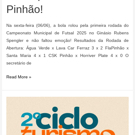
Pinhão!
Na sexta-feira (06/06), a bola rolou pela primeira rodada do
Campeonato Municipal de Futsal 2025 no Ginásio Rubens
Spengler e não faltou emoção! Resultados da Rodada de
Abertura: Água Verde x Lava Car Ferraz 3 x 2 FlaPinhão x
Santa Maria 4 x 1 CSK Pinhão x Horriver Plate 4 x 0 O
secretário de
Muitos
Read More »
gols
marcaram
a
abertura
do
Campeonato
Municipal