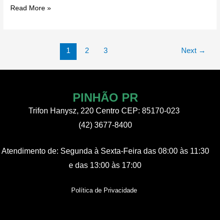
BOLETIM
Read More »
EPIDEMIOLÓGICO
SOBRE
OS
Paginação
1
2
3
Next
→
CASOS
de
DE
post
DENGUE
PINHÃO PR
Trifon Hanysz, 220 Centro CEP: 85170-023
(42) 3677-8400
Atendimento de:
Segunda à Sexta-Feira
das 08:00 às 11:30
e das 13:00 às 17:00
Política de Privacidade