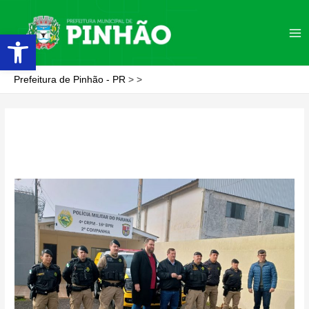
Ir
para
Abrir a barra de ferramentas
Ma
o
conteúdo
Me
Prefeitura de Pinhão - PR
>
>