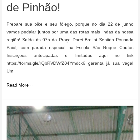
de Pinhão!
Prepare sua bike e seu fôlego, porque no dia 22 de junho
vamos pedalar juntos por uma das rotas mais lindas da nossa
região! Saída às 07h da Praça Darci Brolini Sentido Pousada
Paiol, com parada especial na Escola São Roque Coutos
Inscrições antecipadas e limitadas aqui no link
https://forms.gle/rQbRVDWfZ84Ymdcx6 garanta já sua vaga!
Um
Vem
Read More »
aí
o
2º
Cicloturismo
de
Pinhão!