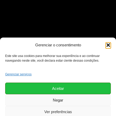
Gerenciar o consentimento
Este site usa cookies para melhorar sua experiência e ao continuar
navegando neste site, você declara estar ciente dessas condições.
Gerenciar serviços
Aceitar
Negar
Ver preferências
Copyright © 2026 Prefeitura de Pinhão - PR