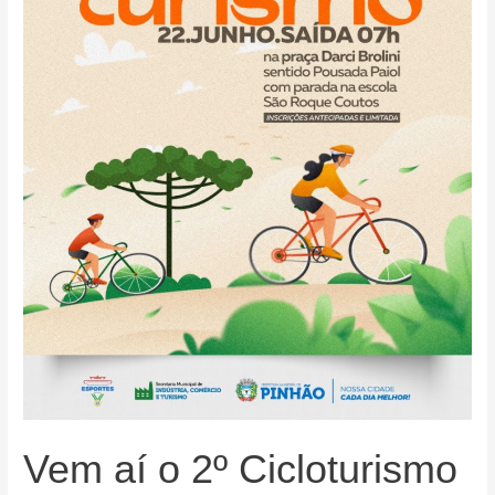
de
Futsal
em
Pinhão!
Vem aí o 2º Cicloturismo