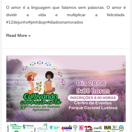
O amor é a linguagem que falamos sem palavras. O amor é
dividir a vida e multiplicar a felicidade.
#12dejunho#pinhãopr#diadosnamorados
Feliz
Read More »
dia
dos
namorados,
Pinhão!