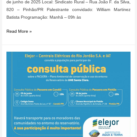
de junho de 2025 Local: Sindicato Rural – Rua João F. da Silva,
820 – Pinhão/PR Palestrante convidado: William Martinez
Batista Programação: Manhã – 09h às
Vem
Read More »
aí
o
I
Encontro
Municipal
de
Apresentação
do
Código
Paranaense
de
Defesa
do