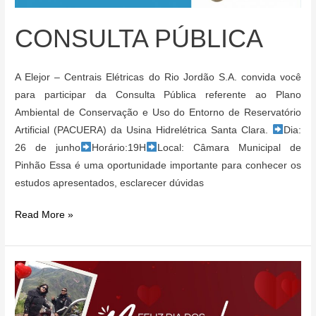
Consumidor!
CONSULTA PÚBLICA
A Elejor – Centrais Elétricas do Rio Jordão S.A. convida você
para participar da Consulta Pública referente ao Plano
Ambiental de Conservação e Uso do Entorno de Reservatório
Artificial (PACUERA) da Usina Hidrelétrica Santa Clara.
Dia:
26 de junho
Horário:19H
Local: Câmara Municipal de
Pinhão Essa é uma oportunidade importante para conhecer os
estudos apresentados, esclarecer dúvidas
CONSULTA
Read More »
PÚBLICA