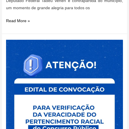
Deputado Federal Tadeu Veneri e contrapartida do município,
um momento de grande alegria para todos os
Comunidades
Read More »
do
Interior
foram
beneficiadas
com
Implementos
e
um
Trator
para
o
melhor
desenvolvimento
de
seus