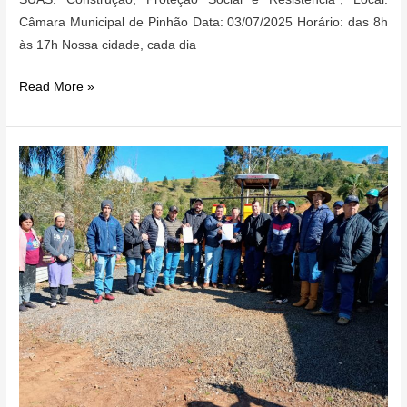
Câmara Municipal de Pinhão Data: 03/07/2025 Horário: das 8h
às 17h Nossa cidade, cada dia
XV
Read More »
Conferência
Municipal
de
Assistência
Social
–
Pinhão