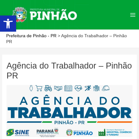
Ir
para
Abrir a barra de ferramentas
Ma
o
conteúdo
Me
Prefeitura de Pinhão - PR
>
Agência do Trabalhador – Pinhão
PR
Agência do Trabalhador – Pinhão
PR