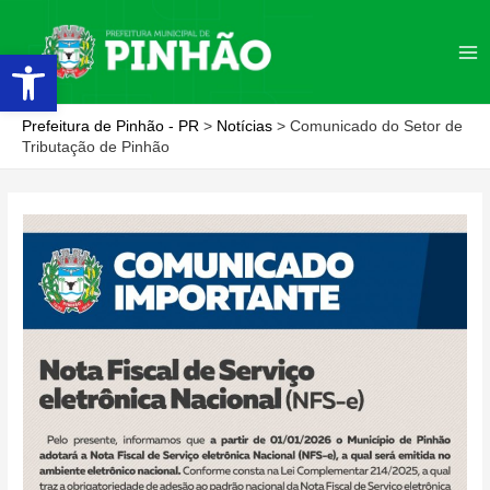
Ir
para
Abrir a barra de ferramentas
Ma
o
conteúdo
Me
Prefeitura de Pinhão - PR
>
Notícias
>
Comunicado do Setor de
Tributação de Pinhão