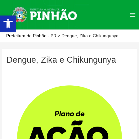
Ir
para
Abrir a barra de ferramentas
Ma
o
conteúdo
Me
Prefeitura de Pinhão - PR
>
Dengue, Zika e Chikungunya
Dengue, Zika e Chikungunya