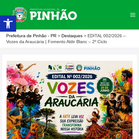
Ir
para
Abrir a barra de ferramentas
Ma
o
conteúdo
Me
Prefeitura de Pinhão - PR
>
Destaques
>
EDITAL 002/2026 –
Vozes da Araucária | Fomento Aldir Blanc – 2º Ciclo