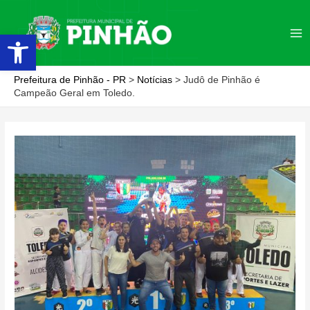
Ir
para
Abrir a barra de ferramentas
Ma
o
conteúdo
Me
Prefeitura de Pinhão - PR
>
Notícias
>
Judô de Pinhão é
Campeão Geral em Toledo.