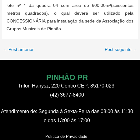
lote nº 4 da quadra 04 com área de 600,00m²(seiscentos
metros quadrados), o qual deverá ser utilizado pela
CONCESSIONÁRIA para instalação da sede da Associação dos
Grupos Musicais de Pinhão.
Post
←
Post anterior
Post seguinte
→
navigation
PINHÃO PR
Trifon Hanysz, 220 Centro CEP: 85170-023
(42) 3677-8400
Atendimento de:
Segunda à Sexta-Feira
das 08:00 às 11:30
e das 13:00 às 17:00
Política de Privacidade