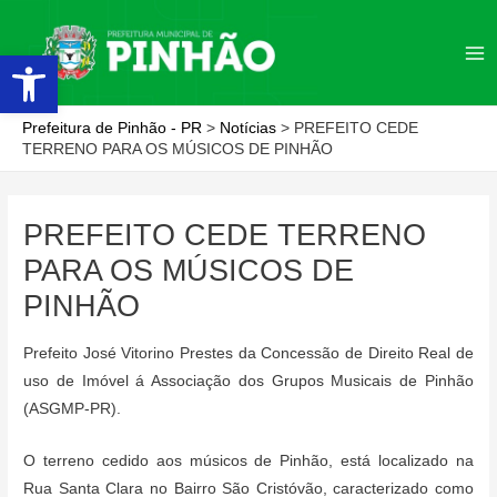
Ir
para
Abrir a barra de ferramentas
Ma
o
conteúdo
Me
Prefeitura de Pinhão - PR
>
Notícias
>
PREFEITO CEDE
TERRENO PARA OS MÚSICOS DE PINHÃO
PREFEITO CEDE TERRENO
PARA OS MÚSICOS DE
PINHÃO
Prefeito José Vitorino Prestes da Concessão de Direito Real de
uso de Imóvel á Associação dos Grupos Musicais de Pinhão
(ASGMP-PR).
O terreno cedido aos músicos de Pinhão, está localizado na
Rua Santa Clara no Bairro São Cristóvão, caracterizado como