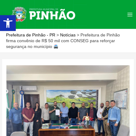
Ir
para
Abrir a barra de ferramentas
Ma
o
conteúdo
Me
Prefeitura de Pinhão - PR
>
Notícias
>
Prefeitura de Pinhão
firma convênio de R$ 50 mil com CONSEG para reforçar
segurança no município