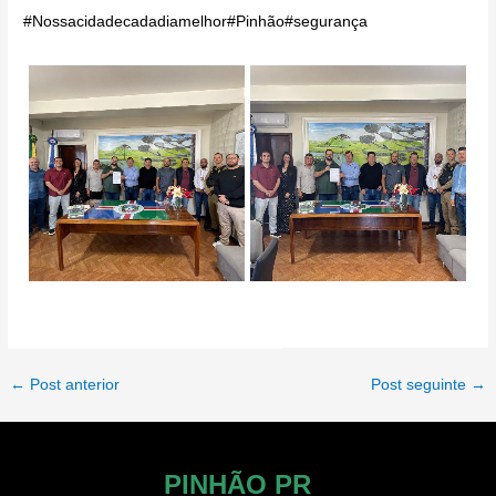
#Nossacidadecadadiamelhor
#Pinhão
#segurança
Post
←
Post anterior
Post seguinte
→
navigation
PINHÃO PR