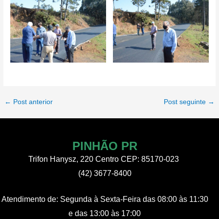
Post
←
Post anterior
Post seguinte
→
navigation
PINHÃO PR
Trifon Hanysz, 220 Centro CEP: 85170-023
(42) 3677-8400
Atendimento de:
Segunda à Sexta-Feira
das 08:00 às 11:30
e das 13:00 às 17:00