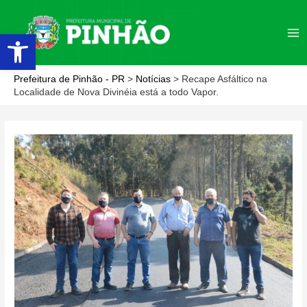
Ir
para
Abrir a barra de ferramentas
Ma
o
conteúdo
Me
Prefeitura de Pinhão - PR
>
Notícias
>
Recape Asfáltico na
Localidade de Nova Divinéia está a todo Vapor.