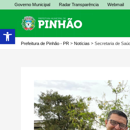
Ir
Governo Municipal
Radar Transparência
Webmail
para
o
conteúdo
Abrir a barra de ferramentas
Prefeitura de Pinhão - PR
>
Notícias
>
Secretaria de Saú