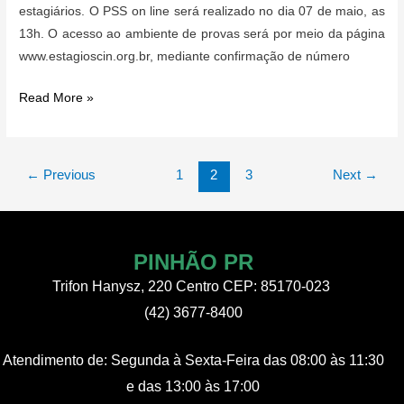
estagiários. O PSS on line será realizado no dia 07 de maio, as
13h. O acesso ao ambiente de provas será por meio da página
www.estagioscin.org.br, mediante confirmação de número
Pinhão
Read More »
–
Prefeitura
divulga
Paginação
←
Previous
1
2
3
Next
→
inscrições
de
deferidas
post
e
indeferidas
PINHÃO PR
para
Trifon Hanysz, 220 Centro CEP: 85170-023
PSS
(42) 3677-8400
on
line
Atendimento de:
Segunda à Sexta-Feira
das 08:00 às 11:30
de
e das 13:00 às 17:00
estagiários