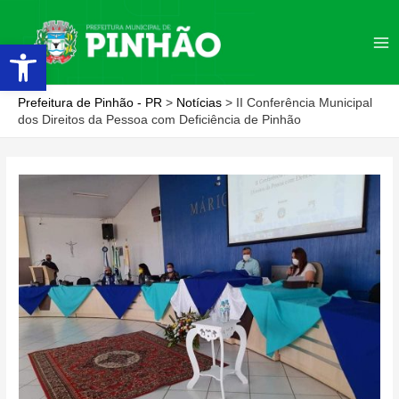
Ir
para
Abrir a barra de ferramentas
Ma
o
conteúdo
Me
Prefeitura de Pinhão - PR
>
Notícias
>
II Conferência Municipal
dos Direitos da Pessoa com Deficiência de Pinhão