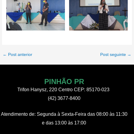
Post
←
Post anterior
Post seguinte
→
navigation
PINHÃO PR
Trifon Hanysz, 220 Centro CEP: 85170-023
(42) 3677-8400
Atendimento de:
Segunda à Sexta-Feira
das 08:00 às 11:30
e das 13:00 às 17:00