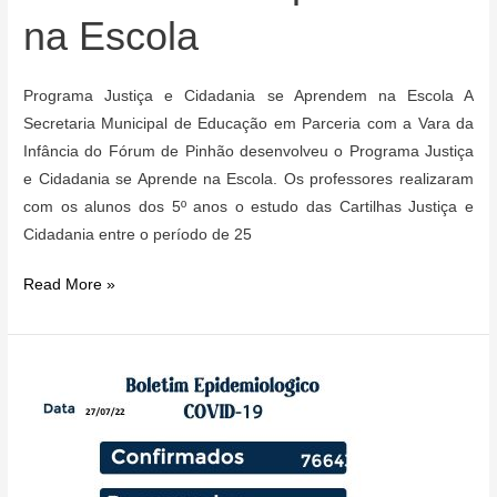
na Escola
Programa Justiça e Cidadania se Aprendem na Escola A
Secretaria Municipal de Educação em Parceria com a Vara da
Infância do Fórum de Pinhão desenvolveu o Programa Justiça
e Cidadania se Aprende na Escola. Os professores realizaram
com os alunos dos 5º anos o estudo das Cartilhas Justiça e
Cidadania entre o período de 25
Programa
Read More »
Justiça
e
Cidadania
se
Aprendem
na
Escola