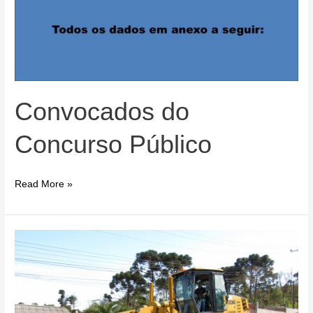
Convocados do
Concurso Público
Convocados
Read More »
do
Concurso
Público