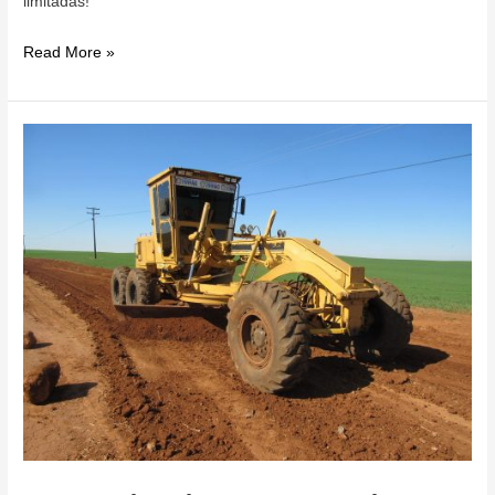
limitadas!
Palestra
Read More »
–
Comportamento
Empreendedor