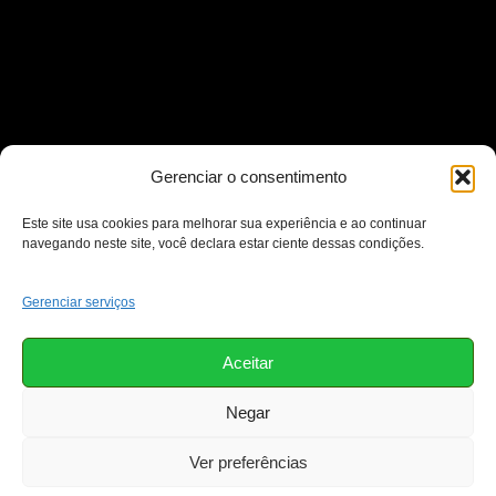
Gerenciar o consentimento
Este site usa cookies para melhorar sua experiência e ao continuar
navegando neste site, você declara estar ciente dessas condições.
Gerenciar serviços
Aceitar
Negar
Ver preferências
Copyright © 2026 Prefeitura de Pinhão - PR