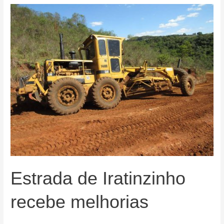
quase
concluída
Estrada de Iratinzinho
recebe melhorias