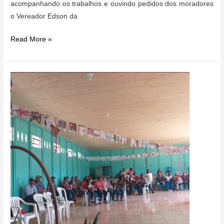
acompanhando os trabalhos e ouvindo pedidos dos moradores
o Vereador Edson da
Nova
Read More »
Divinéia
recebendo
melhorias