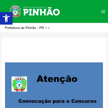
Ir
para
Abrir a barra de ferramentas
Ma
o
conteúdo
Me
Prefeitura de Pinhão - PR
>
>