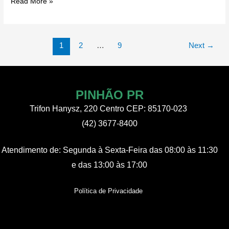
Estrada
Read More »
de
Santa
Clara
Paginação
1
2
…
9
Next
→
recebendo
de
melhorias
post
com
experimento
PINHÃO PR
de
Trifon Hanysz, 220 Centro CEP: 85170-023
novo
(42) 3677-8400
sistema
espelhado
Atendimento de:
Segunda à Sexta-Feira
das 08:00 às 11:30
no
e das 13:00 às 17:00
modelo
de
Política de Privacidade
Bituruna