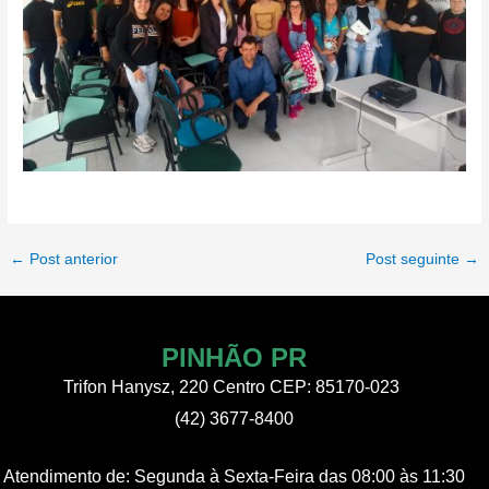
Post
←
Post anterior
Post seguinte
→
navigation
PINHÃO PR
Trifon Hanysz, 220 Centro CEP: 85170-023
(42) 3677-8400
Atendimento de:
Segunda à Sexta-Feira
das 08:00 às 11:30