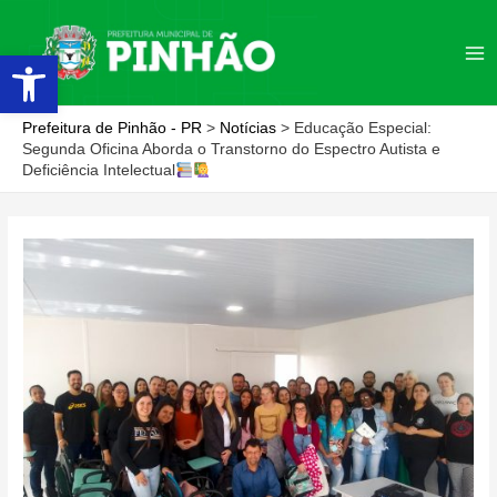
Ir
para
Abrir a barra de ferramentas
Ma
o
conteúdo
Me
Prefeitura de Pinhão - PR
>
Notícias
>
Educação Especial:
Segunda Oficina Aborda o Transtorno do Espectro Autista e
Deficiência Intelectual