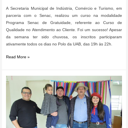
A Secretaria Municipal de Indústria, Comércio e Turismo, em
parceria com o Senac, realizou um curso na modalidade
Programa Senac de Gratuidade, referente ao Curso de
Qualidade no Atendimento ao Cliente. Foi um sucesso! Apesar
da semana ter sido chuvosa, os inscritos participaram
ativamente todos os dias no Polo da UAB, das 19h às 22h.
CURSO
Read More »
DE
QUALIDADE
NO
ATENDIMENTO
AO
CLIENTE
DO
SENAC
EM