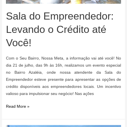
e
busca
Sala do Empreendedor:
soluções
Levando o Crédito até
para
Erradicar
Você!
a
Fome
e
Com o Seu Bairro, Nossa Meta, a informação vai até você! No
Garantir
dia 21 de julho, das 9h às 16h, realizamos um evento especial
a
no Bairro Azaléia, onde nossa atendente da Sala do
Equidade
Empreendedor esteve presente para apresentar as opções de
crédito disponíveis aos empreendedores locais. Um incentivo
valioso para impulsionar seu negócio! Nas ações
Sala
Read More »
do
Empreendedor: