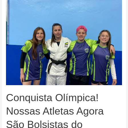
Levando
o
Crédito
até
Você!
Conquista Olímpica!
Nossas Atletas Agora
São Bolsistas do