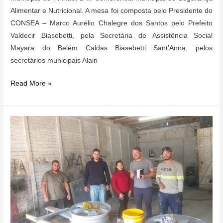
Alimentar e Nutricional. A mesa foi composta pelo Presidente do
CONSEA – Marco Aurélio Chalegre dos Santos pelo Prefeito
Valdecir Biasebetti, pela Secretária de Assistência Social
Mayara do Belém Caldas Biasebetti Sant’Anna, pelos
secretários municipais Alain
III
Read More »
Conferência
Municipal
de
Segurança
Alimentar
e
Nutricional
de
Pinhão
reúne
autoridades