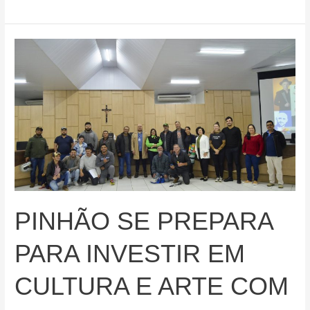
de
Endemias
realizou
uma
ação
no
bairro
Lindouro
PINHÃO SE PREPARA
PARA INVESTIR EM
CULTURA E ARTE COM