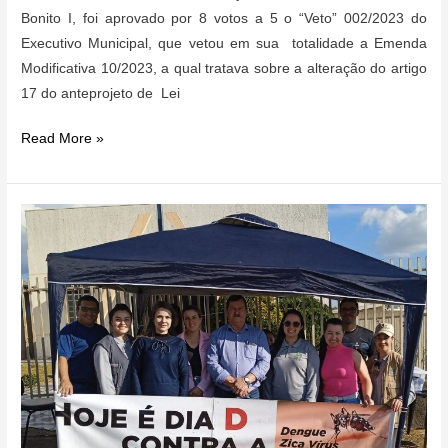
Bonito I, foi aprovado por 8 votos a 5 o “Veto” 002/2023 do
Executivo Municipal, que vetou em sua totalidade a Emenda
Modificativa 10/2023, a qual tratava sobre a alteração do artigo
17 do anteprojeto de Lei
Executivo
Read More »
Veta
Emenda
Modificativa
referente
à
Criação
da
Secretaria
da
Mulher
de
Pinhão.