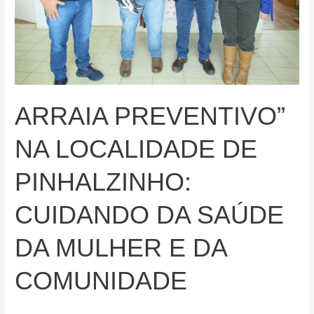
PARCERIA
COM
A
SECRETARIA
MUNICIPAL
É
UM
ARRAIA PREVENTIVO”
SUCESSO
NA LOCALIDADE DE
E
GERA
PINHALZINHO:
OPORTUNIDADES
PROFISSIONAIS
CUIDANDO DA SAÚDE
DA MULHER E DA
COMUNIDADE