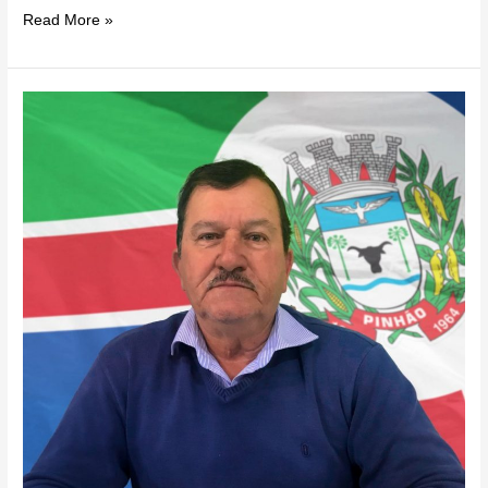
COPA
Read More »
CANTU
DE
FUTEBOL