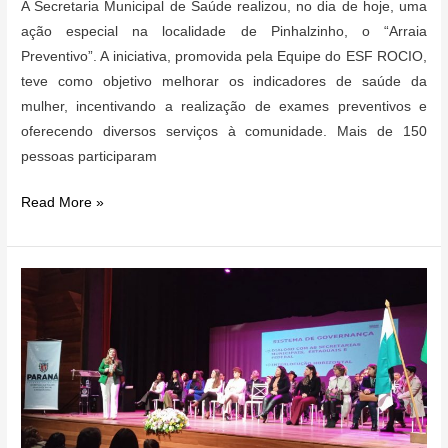
A Secretaria Municipal de Saúde realizou, no dia de hoje, uma
ação especial na localidade de Pinhalzinho, o “Arraia
Preventivo”. A iniciativa, promovida pela Equipe do ESF ROCIO,
teve como objetivo melhorar os indicadores de saúde da
mulher, incentivando a realização de exames preventivos e
oferecendo diversos serviços à comunidade. Mais de 150
pessoas participaram
ARRAIA
Read More »
PREVENTIVO”
NA
LOCALIDADE
DE
PINHALZINHO:
CUIDANDO
DA
SAÚDE
DA