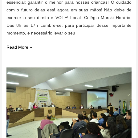
essencial: garantir o melhor para nossas crianças! O cuidado
com o futuro delas está agora em suas mãos! Não deixe de
exercer o seu direito e VOTE! Local: Colégio Morski Horário:
Das 8h às 17h Lembre-se: para participar desse importante
momento, é necessário levar o seu
Eleições
Read More »
para
o
Conselho
Tutelar
2023